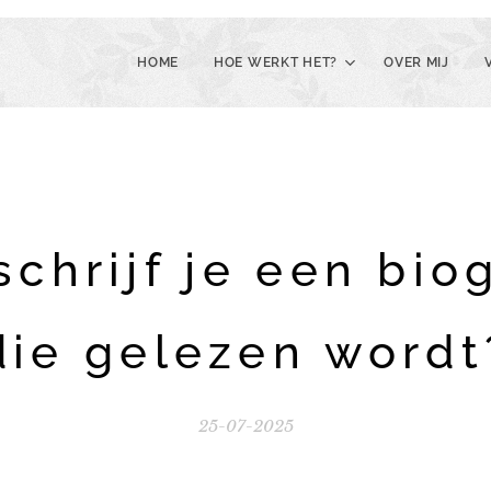
HOME
HOE WERKT HET?
OVER MIJ
chrijf je een bio
die gelezen wordt
25-07-2025