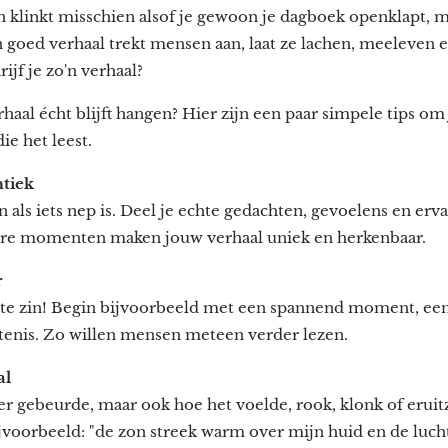
en klinkt misschien alsof je gewoon je dagboek openklapt, m
 goed verhaal trekt mensen aan, laat ze lachen, meeleven e
jf je zo'n verhaal?
rhaal écht blijft hangen? Hier zijn een paar simpele tips o
ie het leest.
ntiek
als iets nep is. Deel je echte gedachten, gevoelens en ervar
ere momenten maken jouw verhaal uniek en herkenbaar.
r
rste zin! Begin bijvoorbeeld met een spannend moment, ee
enis. Zo willen mensen meteen verder lezen.
al
 er gebeurde, maar ook hoe het voelde, rook, klonk of eruitz
ijvoorbeeld: "de zon streek warm over mijn huid en de luc